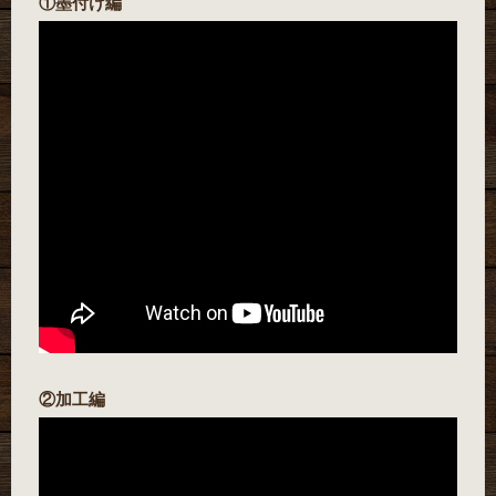
①墨付け編
②加工編