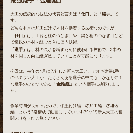
最強継手「金輪継」
大工の伝統的な技法の代表と言えば
「仕口」
と
「継手」
で
す。
どちらも木の加工だけで木材を接着する技術なのですが、
「仕口」
は、土台と柱のつなぎ目や、梁と桁のつなぎ目など
で複数の木材を組むときに使う技術。
「継手」
は、材の長さを増すために使われる技術で、2本の
材を同じ方向に継ぎ足していくことが可能になります。
今回は、去年の4月に入社した新人大工と、アオキ建築1番
のベテラン大工が、たくさんある継手の中でも、かなり強固
「金輪継」
な継手のひとつである
という継手に挑戦しまし
た。
作業時間が長かったので、①墨付け編 ②加工編 ③組込
編 という3部構成で動画にしています(*^▽^*)新人大工の奮
闘ぶりをぜひご覧ください♪