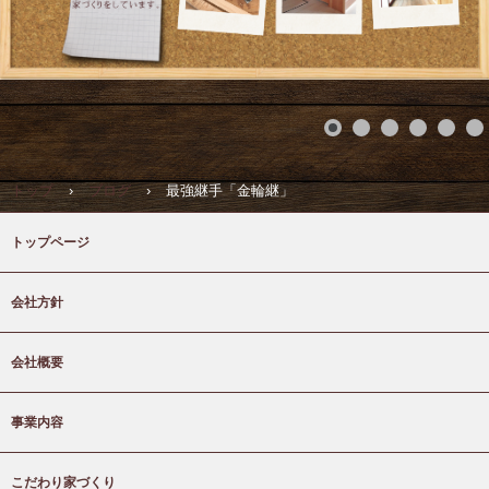
トップ
›
ブログ
›
最強継手「金輪継」
トップページ
会社方針
会社概要
事業内容
こだわり家づくり