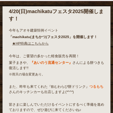
4/20(日)machikatuフェスタ2025開催しま
す！
今年もアオキ建築恒例イベント
「machikatu(まちかつ)フェスタ2025」を開催します！
★HP特典はこちらから
今年は、ご要望の多かった軽食販売を再開！
菓子まきや、
『あいのう流通センター』
さんによる餅つきも
復活します!!
※雨天の場合変更あり。
また、昨年も来てくれた
わらび餅ドリンク』
つるもち
『飲む
さんのキッチンカーも出店しますよ(*^^*)
皆さまに楽しんでいただけるイベントにするべく準備を進め
ておりますので、ぜひ遊びに来てくださいね♪